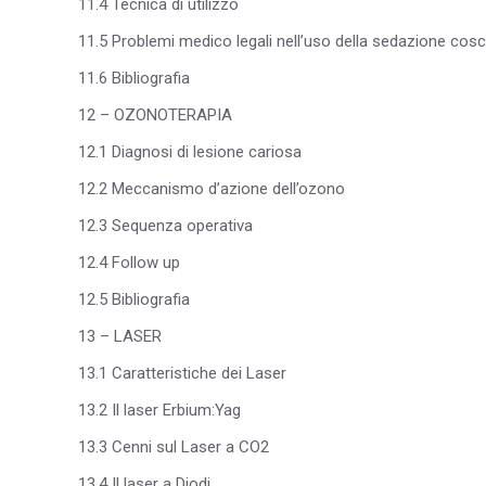
11.4 Tecnica di utilizzo
11.5 Problemi medico legali nell’uso della sedazione cos
11.6 Bibliografia
12 – OZONOTERAPIA
12.1 Diagnosi di lesione cariosa
12.2 Meccanismo d’azione dell’ozono
12.3 Sequenza operativa
12.4 Follow up
12.5 Bibliografia
13 – LASER
13.1 Caratteristiche dei Laser
13.2 Il laser Erbium:Yag
13.3 Cenni sul Laser a CO2
13.4 Il laser a Diodi