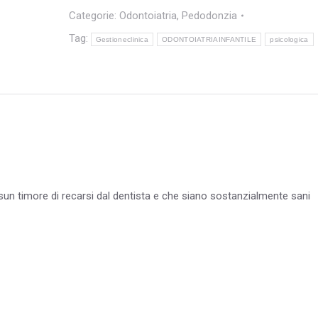
Categorie:
Odontoiatria
,
Pedodonzia
Tag:
Gestioneclinica
ODONTOIATRIAINFANTILE
psicologica
un timore di recarsi dal dentista e che siano sostanzialmente sani