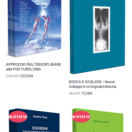
APPROCCIO MULTIDISCIPLINARE
alla POSTUROLOGIA
240,00
€
230,00
€
BOCCA E SCOLIOSI - Nuovi
sviluppi in ortognatodonzia
80,00
€
75,00
€
IN OFFERTA!
IN OFFERTA!