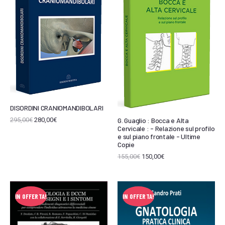
DISORDINI CRANIOMANDIBOLARI
G. Guaglio : Bocca e Alta
295,00
€
280,00
€
Cervicale : - Relazione sul profilo
e sul piano frontale - Ultime
Copie
155,00
€
150,00
€
IN OFFERTA!
IN OFFERTA!