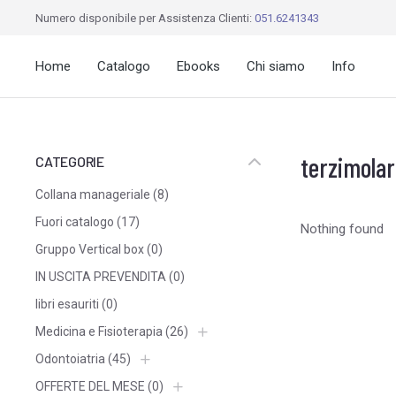
Numero disponibile per Assistenza Clienti:
051.6241343
Home
Catalogo
Ebooks
Chi siamo
Info
terzimolar
CATEGORIE
Collana manageriale
(8)
Fuori catalogo
(17)
Nothing found
Gruppo Vertical box
(0)
IN USCITA PREVENDITA
(0)
libri esauriti
(0)
Medicina e Fisioterapia
(26)
Odontoiatria
(45)
OFFERTE DEL MESE
(0)