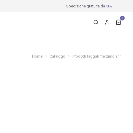
Spedizione gratuita da
50€
0
Home
Catalogo
Prodotti taggati “terzimolari”