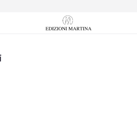
i
Tu sei qui: