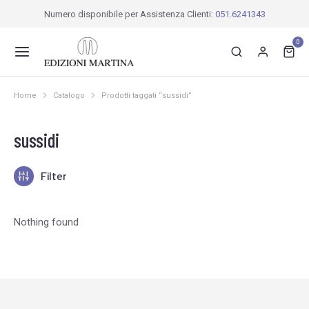
Numero disponibile per Assistenza Clienti:
051.6241343
0
Home
Catalogo
Prodotti taggati “sussidi”
Tu sei qui:
sussidi
Filter
Nothing found