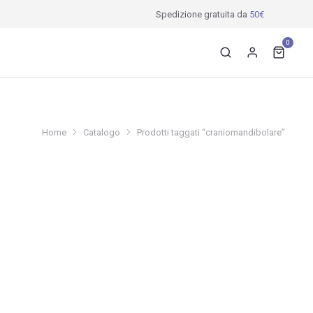
Spedizione gratuita da
50€
0
Home
Catalogo
Prodotti taggati “craniomandibolare”