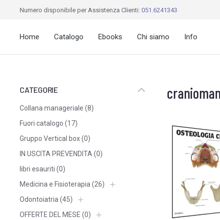
Numero disponibile per Assistenza Clienti:
051.6241343
Home
Catalogo
Ebooks
Chi siamo
Info
cranioman
CATEGORIE
Collana manageriale
(8)
Fuori catalogo
(17)
Gruppo Vertical box
(0)
IN USCITA PREVENDITA
(0)
libri esauriti
(0)
Medicina e Fisioterapia
(26)
Odontoiatria
(45)
OFFERTE DEL MESE
(0)