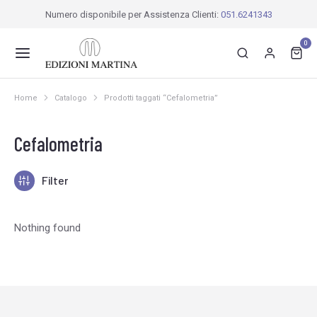
Numero disponibile per Assistenza Clienti:
051.6241343
0
Home
Catalogo
Prodotti taggati “Cefalometria”
Tu sei qui:
Cefalometria
Filter
Nothing found