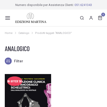
Numero disponibile per Assistenza Clienti:
051.6241343
0
Home
Catalogo
Prodotti taggati “ANALOGICO”
Tu sei qui:
ANALOGICO
Filter
IN OFFERTA!