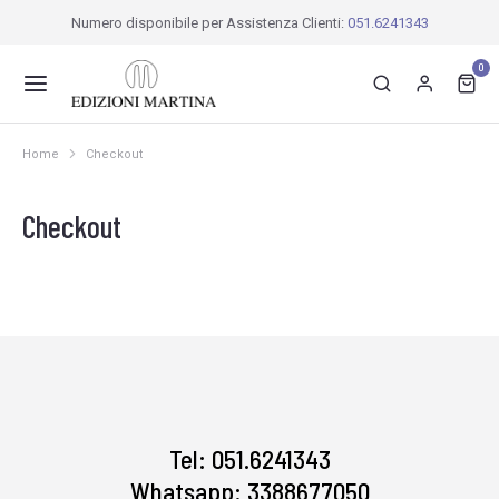
Numero disponibile per Assistenza Clienti:
051.6241343
0
Home
Checkout
Tu sei qui:
Checkout
Tel: 051.6241343
Whatsapp: 3388677050